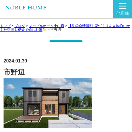
他店舗
トップ
>
ブログ
>
ノーブルホーム小山店
>
【見学会情報!!】家づくりを立体的に考
えた空間を視覚で愉しむ家
>
市野辺
2024.01.30
市野辺