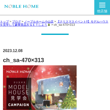
他店舗
トップ
>
ブログ
>
ノーブルホーム小山店
>
【クリスマスイベント!!】モデルハウス
を見学して豪華景品をＧＥＴしよう
>
ch_sa-470×313
2023.12.08
ch_sa-470×313