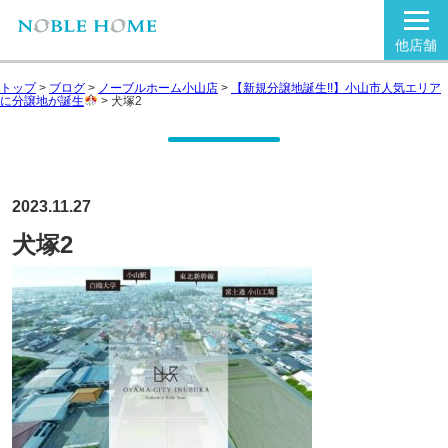
他店舗
トップ
>
ブログ
>
ノーブルホーム小山店
>
【新規分譲地誕生!!】小山市人気エリア
に分譲地が誕生
>
犬塚2
2023.11.27
犬塚2