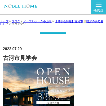
他店舗
トップ
>
ブログ
>
ノーブルホーム小山店
>
【見学会情報】古河市
暖炉のある暮
らし
>
古河市見学会
2023.07.29
古河市見学会