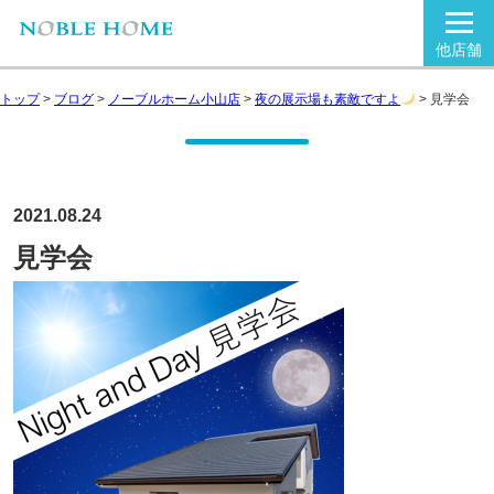
他店舗
トップ
>
ブログ
>
ノーブルホーム小山店
>
夜の展示場も素敵ですよ
>
見学会
2021.08.24
見学会