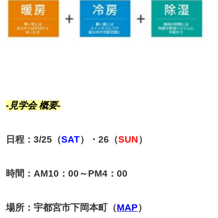
-見学会 概要-
日程：3/25（
SAT
）・26（
SUN
）
時間：AM10：00～PM4：00
場所：宇都宮市下岡本町（
MAP
）