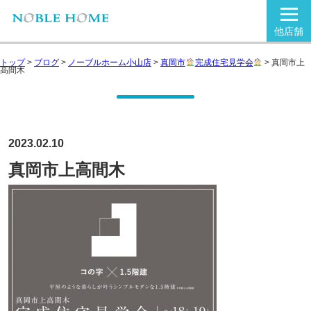
他店舗
トップ
>
ブログ
>
ノーブルホーム小山店
>
真岡市
完成住宅見学会
>
真岡市上
高間木
2023.02.10
真岡市上高間木