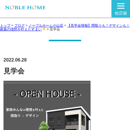
他店舗
トップ
>
ブログ
>
ノーブルホーム小山店
>
【見学会情報】間取りも！デザインも！
家族の理想を叶えたすまい
>
見学会
2022.06.28
見学会