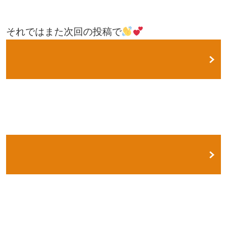
それではまた次回の投稿で