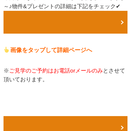
～♪物件&プレゼントの詳細は下記をチェック✔
画像をタップして詳細ページへ
※
ご見学のご予約はお電話orメールのみ
とさせて
頂いております。