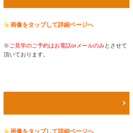
画像をタップして詳細ページへ
※
ご見学のご予約はお電話orメールのみ
とさせて
頂いております。
画像をタップして詳細ページへ