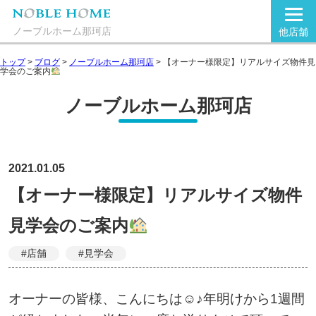
ノーブルホーム那珂店
他店舗
トップ
>
ブログ
>
ノーブルホーム那珂店
>
【オーナー様限定】リアルサイズ物件見
学会のご案内
ノーブルホーム那珂店
2021.01.05
【オーナー様限定】リアルサイズ物件
見学会のご案内
#店舗
#見学会
オーナーの皆様、こんにちは☺♪年明けから1週間