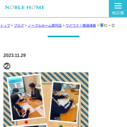
他店舗
トップ
>
ブログ
>
ノーブルホーム那珂店
>
ワクワク！職場体験
>
②
2023.11.29
②