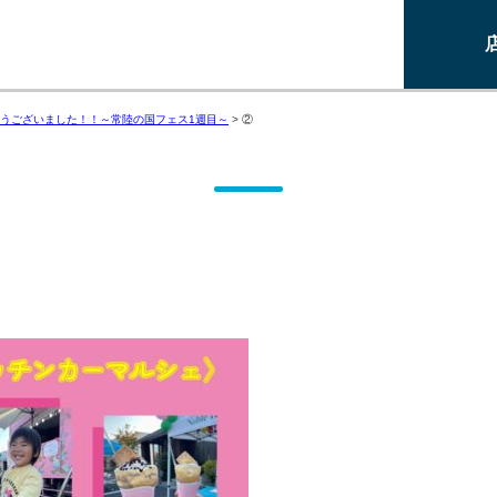
うございました！！～常陸の国フェス1週目～
>
②