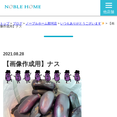
他店舗
トップ
>
ブログ
>
ノーブルホーム那珂店
>
いつもありがとうございます
>
【画
像作成用】ナス
2021.08.28
【画像作成用】ナス