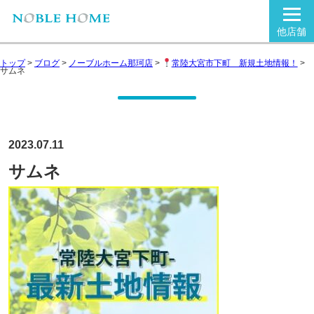
他店舗
トップ
>
ブログ
>
ノーブルホーム那珂店
>
常陸大宮市下町 新規土地情報！
>
サムネ
2023.07.11
サムネ