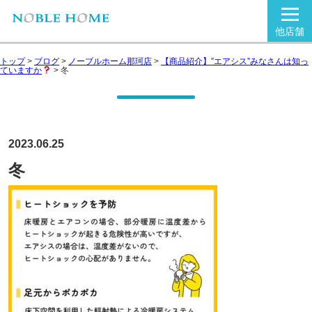
他店舗
トップ
>
ブログ
>
ノーブルホーム那珂店
>
【商品紹介】”エアシス”みなさんは知っ
ていますか
>
冬
2023.06.25
冬