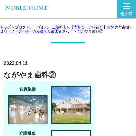
他店舗
トップ
>
ブログ
>
ノーブルホーム那珂店
>
【内覧会へご招待
】常陸大宮市抽ヶ
台町：ノーブルホームが建てた歯医者さん
>
ながやま歯科②
2023.04.11
ながやま歯科②