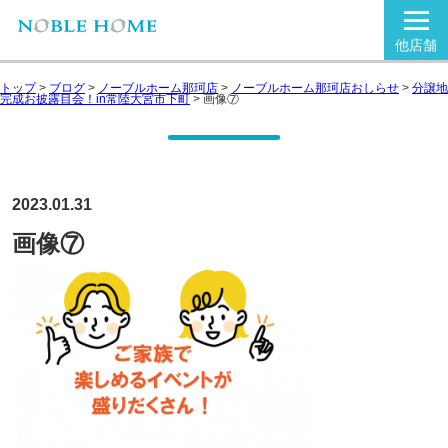
他店舗
トップ
>
ブログ
>
ノーブルホーム那珂店
>
ノーブルホーム那珂店おしらせ
>
分譲地
完成お披露目会！in常陸大宮市下町
>
画像⑦
2023.01.31
画像⑦