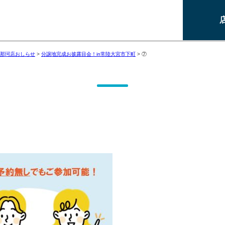
那珂店おしらせ
>
分譲地完成お披露目会！in常陸大宮市下町
>
⑦