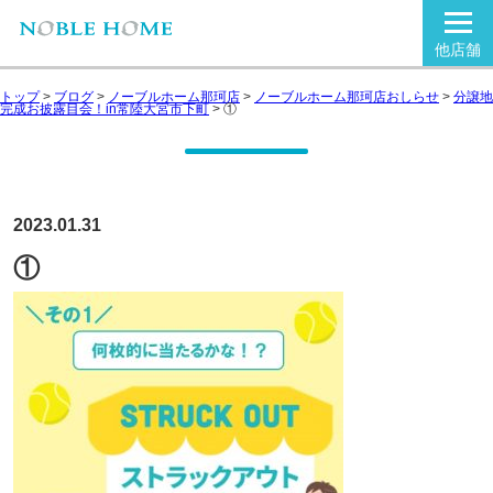
他店舗
トップ
>
ブログ
>
ノーブルホーム那珂店
>
ノーブルホーム那珂店おしらせ
>
分譲地
完成お披露目会！in常陸大宮市下町
>
①
2023.01.31
①