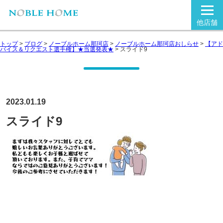
他店舗
トップ
>
ブログ
>
ノーブルホーム那珂店
>
ノーブルホーム那珂店おしらせ
>
【アド
バイス＆リクエスト選手権】★当選発表★
>
スライド9
2023.01.19
スライド9