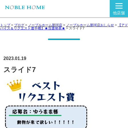
他店舗
トップ
>
ブログ
>
ノーブルホーム那珂店
>
ノーブルホーム那珂店おしらせ
>
【アド
バイス＆リクエスト選手権】★当選発表★
>
スライド7
2023.01.19
スライド7