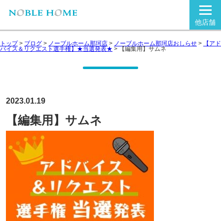
他店舗
トップ
>
ブログ
>
ノーブルホーム那珂店
>
ノーブルホーム那珂店おしらせ
>
【アド
バイス＆リクエスト選手権】★当選発表★
>
【編集用】サムネ
2023.01.19
【編集用】サムネ