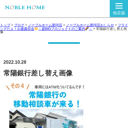
他店舗
トップ
>
ブログ
>
ノーブルホーム那珂店
>
ノーブルホーム那珂店おしらせ
>
フライ
ングだよ！お披露目会
～超BIGプロジェクトのご案内
～
>
常陽銀行差し替え画
像
2022.10.28
常陽銀行差し替え画像