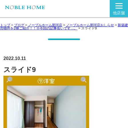
他店舗
トップ
>
ブログ
>
ノーブルホーム那珂店
>
ノーブルホーム那珂店おしらせ
>
新築建
売物件を2棟ご紹介！！※今回の記事長いです…。
>
スライド9
2022.10.11
スライド9