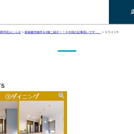
那珂店おしらせ
>
新築建売物件を2棟ご紹介！！※今回の記事長いです…。
>
スライド5
5