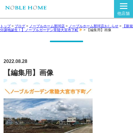
他店舗
トップ
>
ブログ
>
ノーブルホーム那珂店
>
ノーブルホーム那珂店おしらせ
>
【新規
分譲地誕生！】ノーブルガーデン常陸大宮市下町
>
【編集用】画像
2022.08.28
【編集用】画像