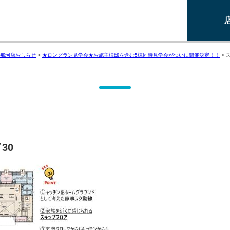
那珂店おしらせ
>
★ロングラン見学会★お施主様邸を含む5棟同時見学会がついに開催決定！！
>
30