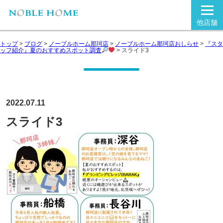
他店舗
トップ
>
ブログ
>
ノーブルホーム那珂店
>
ノーブルホーム那珂店おしらせ
>
『スタ
ッフ紹介』夏のおすすめスポット調査
>
スライド3
2022.07.11
スライド3