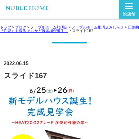
他店舗
トップ
>
ブログ
>
ノーブルホーム那珂店
>
ノーブルホーム那珂店おしらせ
>
圧倒的
『性能』を誇る まちかど展示場が誕生！
>
スライド167
2022.06.15
スライド167