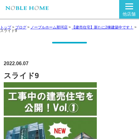
他店舗
トップ
>
ブログ
>
ノーブルホーム那珂店
>
【建売住宅】新たに2棟建築中です！
>
スライド9
2022.06.07
スライド9