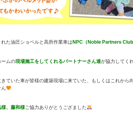
くれた油圧ショベルと高所作業車は
NPC（Noble Partners Club
ホームの
現場施工をしてくれるパートナーさん達
が協力してく
にきていた車が皆様の建築現場に来ていた、もしくはこれから
せん
気様、藤和様
ご協力ありがとうござました