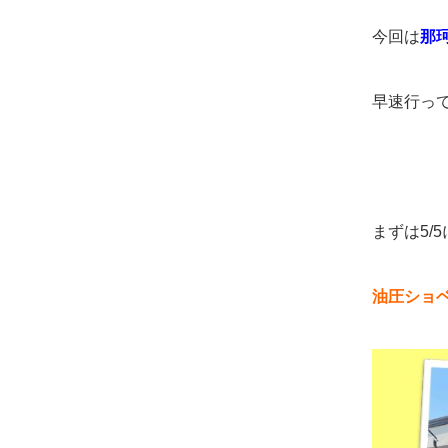
今回は
那
早速行っ
まずは5/
油圧ショ