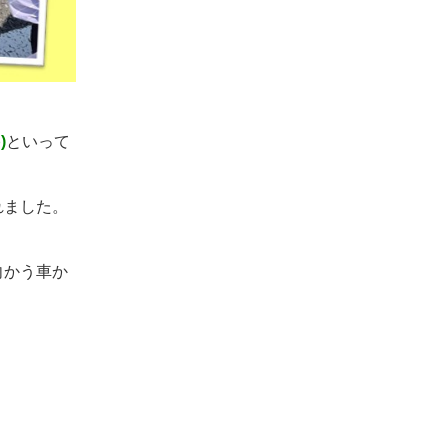
)
といって
れました。
向かう車か