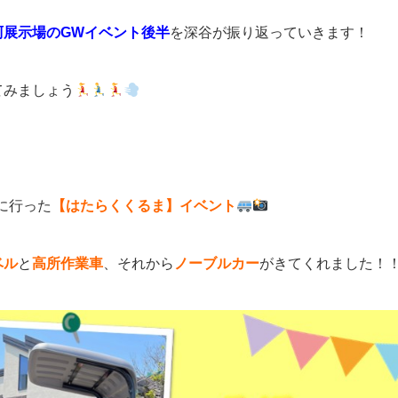
珂展示場のGWイベント後半
を深谷が振り返っていきます！
てみましょう
5に行った
【はたらくくるま】イベント
ベル
と
高所作業車
、それから
ノーブルカー
がきてくれました！