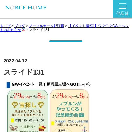
他店舗
トップ
>
ブログ
>
ノーブルホーム那珂店
>
【イベント情報‼】ワクワクGWイベン
トのお知らせ
>
スライド131
2022.04.12
スライド131