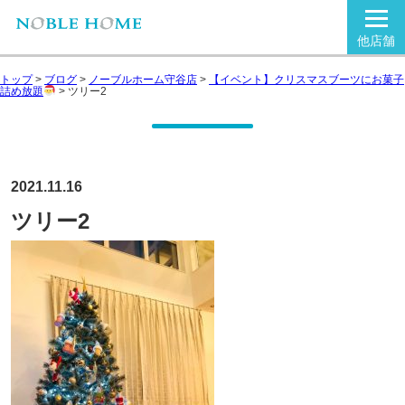
他店舗
トップ
>
ブログ
>
ノーブルホーム守谷店
>
【イベント】クリスマスブーツにお菓子
詰め放題
>
ツリー2
2021.11.16
ツリー2