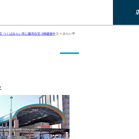
】つくばみらい市に建売住宅 2棟建築中
>
みらい平
平