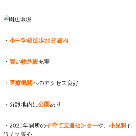
・
小中学校徒歩
20
分圏内
・
買い物施設
充実
・
医療機関
へのアクセス良好
・分譲地内に
公園
あり
・2020年開所の
子育て支援センター
や、
小児科
も
近くて安心