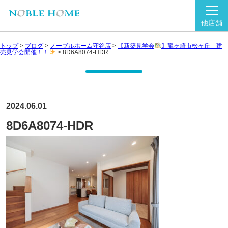
他店舗
トップ
>
ブログ
>
ノーブルホーム守谷店
>
【新築見学会
】龍ヶ崎市松ヶ丘 建
売見学会開催！！
>
8D6A8074-HDR
2024.06.01
8D6A8074-HDR