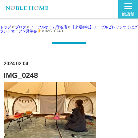
他店舗
トップ
>
ブログ
>
ノーブルホーム守谷店
>
【来場御礼】ノーブルビレッジつくばグ
ランドオープン見学会
>
IMG_0248
2024.02.04
IMG_0248