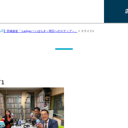
】茨城放送「 Ladygo！いばらき～明日へのステップ～」
>
スライド1
1