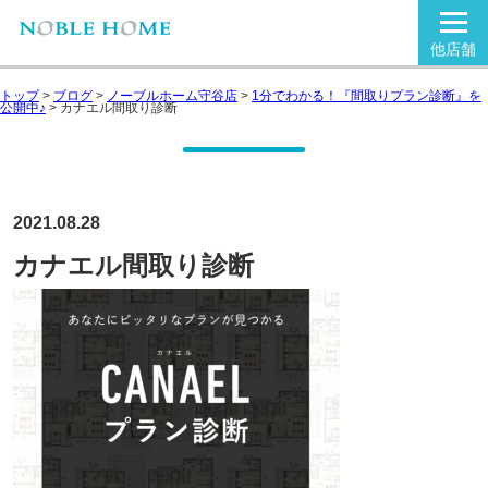
他店舗
トップ
>
ブログ
>
ノーブルホーム守谷店
>
1分でわかる！『間取りプラン診断』を
公開中♪
>
カナエル間取り診断
2021.08.28
カナエル間取り診断