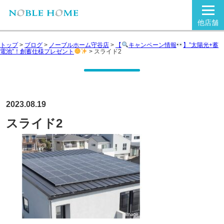
他店舗
トップ
>
ブログ
>
ノーブルホーム守谷店
>
【
キャンペーン情報
】”太陽光+蓄
電池”！創蓄仕様プレゼント
>
スライド2
2023.08.19
スライド2