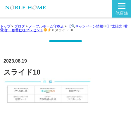
他店舗
トップ
>
ブログ
>
ノーブルホーム守谷店
>
【
キャンペーン情報
】”太陽光+蓄
電池”！創蓄仕様プレゼント
>
スライド10
2023.08.19
スライド10