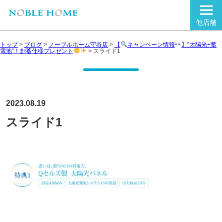
他店舗
トップ
>
ブログ
>
ノーブルホーム守谷店
>
【
キャンペーン情報
】”太陽光+蓄
電池”！創蓄仕様プレゼント
>
スライド1
2023.08.19
スライド1