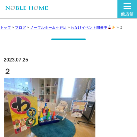
他店舗
トップ
>
ブログ
>
ノーブルホーム守谷店
>
わなげイベント開催中
>
２
2023.07.25
２