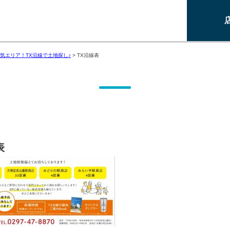
気エリア！TX沿線で土地探し♪
>
TX沿線表
表