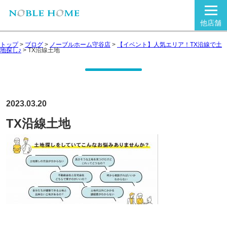
他店舗
トップ
>
ブログ
>
ノーブルホーム守谷店
>
【イベント】人気エリア！TX沿線で土
地探し♪
>
TX沿線土地
2023.03.20
TX沿線土地