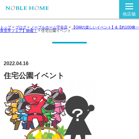
他店舗
トップ
>
ブログ
>
ノーブルホーム守谷店
>
【GWの楽しいイベント】&【約100棟一
斉見学フェア】開催！
>
住宅公園イベント
2022.04.16
住宅公園イベント