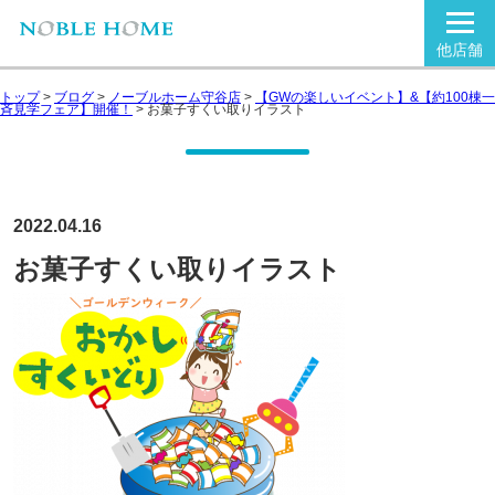
他店舗
トップ
>
ブログ
>
ノーブルホーム守谷店
>
【GWの楽しいイベント】&【約100棟一
斉見学フェア】開催！
>
お菓子すくい取りイラスト
2022.04.16
お菓子すくい取りイラスト