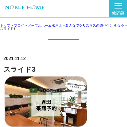
他店舗
トップ
>
ブログ
>
ノーブルホーム水戸店
>
みんなでクリスマスの飾り付け
☆彡
>
スライド3
2021.11.12
スライド3