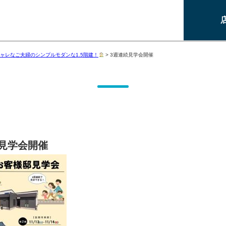
ャレなご夫婦のシンプルモダンな1.5階建！
>
3週連続見学会開催
見学会開催