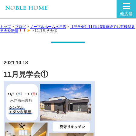
他店舗
トップ
>
ブログ
>
ノーブルホーム水戸店
>
【見学会】11月は3週連続でお客様邸見
学会を開催
>
11月見学会①
2021.10.18
11月見学会①