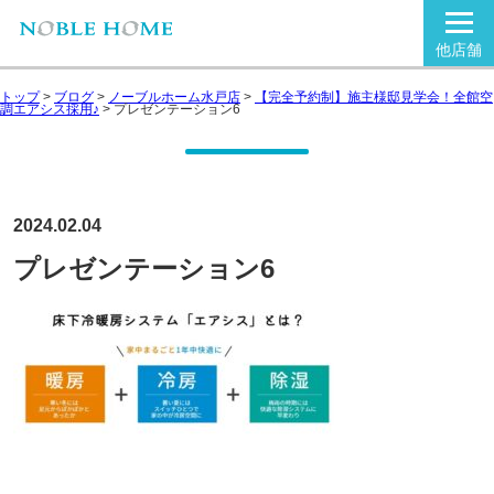
他店舗
トップ
>
ブログ
>
ノーブルホーム水戸店
>
【完全予約制】施主様邸見学会！全館空
調エアシス採用♪
>
プレゼンテーション6
2024.02.04
プレゼンテーション6